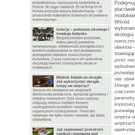
Podejmu
projektowania i wznoszenia budynków w
Polsce. W ciągu ostatnich 20 lat firma H+H
placówek
Polska przeszła własną transformację – od
modułowe
producenta materiałów ściennych do partnera
wspierającego.
Wśród n
wykonani
Izolacja – podstawa zdrowego i
ekologia
trwałego budynku
Bezpieczeństwo pożarowe,
nowoczes
dobra jakość powietrza
wewnętrznego, efektywność energetyczna i
obiektów
komfort użytkowników to dziś podstawowe
stawiają
wymagania stawiane nowoczesnym
budynkom. Coraz częściej o ich spełnieniu
przez nas
decydują również rozwiązania ukryte w
wybudowan
instalacjach.
pozwalają
Miękkie światło na okrągło.
nas obie
Jak wykorzystać okrągłe
którego t
lampy we wnętrzu?
Jeszcze do niedawna we wnętrzach
znaczenie
dominowały proste linie, wyrazista geometria i
parametr
chłodny minimalizm. Dziś coraz częściej
ustępują miejsca miękkim formom,
konstruk
zaokrąglonym kształtom i bardziej
pozwalają
organicznym rozwiązaniom. Trend ten
obejmuje nie tylko meble i dodatki, ale także
wnętrza o
oświetlenie.
wnętrzach
opiekunó
Jak zaplanować przestrzeń
spotkań i gotowania pod