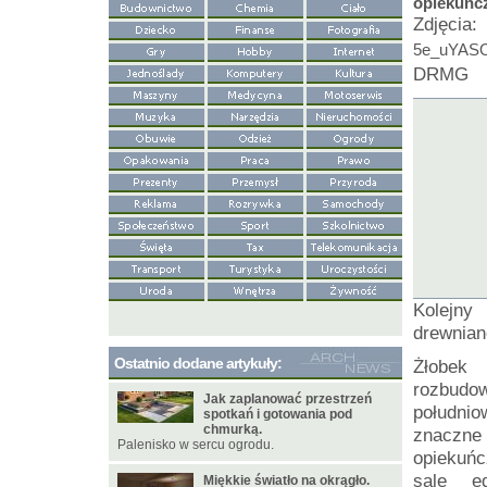
opiekuńc
Zdjęci
5e_uYASO
DRMG
Kolejny
drewnian
Ostatnio dodane artykuły:
Żłobek 
rozbudow
Jak zaplanować przestrzeń
południo
spotkań i gotowania pod
chmurką.
znaczne
Palenisko w sercu ogrodu.
opiekuń
sale e
Miękkie światło na okrągło.