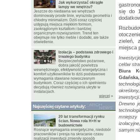
Jak wykorzystać okrągłe
gastrono
lampy we wnętrzu?
się do 
Jeszcze do niedawna we wnętrzach
dominowały proste linie, wyrazista geometria i
dodatkow
chłodny minimalizm. Dziś coraz częściej
ustępują miejsca miękkim formom,
Rozbudow
zaokrąglonym kształtom i bardziej
organicznym rozwiązaniom. Trend ten
otoczeni
obejmuje nie tylko meble i dodatki, ale także
zieleń,
oświetlenie.
miejsca
Izolacja – podstawa zdrowego i
trwałego budynku
Inwestycj
Bezpieczeństwo pożarowe,
celów str
dobra jakość powietrza
wewnętrznego, efektywność energetyczna i
Biura K
komfort użytkowników to dziś podstawowe
Gdańska
wymagania stawiane nowoczesnym
budynkom. Coraz częściej o ich spełnieniu
technolog
decydują również rozwiązania ukryte w
określony
instalacjach.
więcej
»
inwestycj
Drewno j
Najczęściej czytane artykuły:
technolo
mniejszy
20 lat transformacji rynku
ścian. Nowa rola H+H w
izolacyjn
budownictwie
samym niż
Rosnące wymagania energetyczne, niedobór
pracowników i presja na skracanie czasu
realizacji inwestycji zmieniły sposób