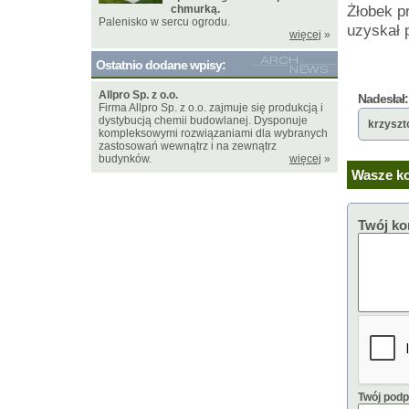
Żłobek p
chmurką.
Palenisko w sercu ogrodu.
uzyskał 
więcej
»
Ostatnio dodane wpisy:
Allpro Sp. z o.o.
Nadesłał:
Firma Allpro Sp. z o.o. zajmuje się produkcją i
dystybucją chemii budowlanej. Dysponuje
krzyszt
kompleksowymi rozwiązaniami dla wybranych
zastosowań wewnątrz i na zewnątrz
budynków.
więcej
»
Wasze ko
Twój ko
Twój podp