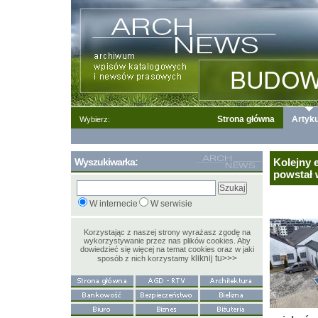
Strona główna
Artyku
Wybierz:
Wyszukiwarka:
Kolejny 
powstał
W internecie
W serwisie
Korzystając z naszej strony wyrażasz zgodę na
wykorzystywanie przez nas plików cookies. Aby
dowiedzieć się więcej na temat cookies oraz w jaki
kliknij tu>>>
sposób z nich korzystamy