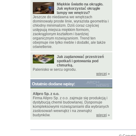
Miękkie światło na okrągło.
Jak wykorzystać okrągłe
lampy we wnętrzu?
Jeszcze do niedawna we wnętrzach
dominowały proste linie, wyrazista geometria i
chłodny minimalizm. Dziś coraz częściej
ustępują miejsca miękkim formom,
zaokrąglonym kształtom i bardziej
organicznym rozwiązaniom. Trend ten
obejmuje nie tylko meble i dodatki, ale także
oświetlenie.
Jak zaplanować przestrzeń
spotkań i gotowania pod
chmurką.
Palenisko w sercu ogrodu.
więcej
»
Ostatnio dodane wpisy:
Allpro Sp. z o.o.
Firma Allpro Sp. z o.o. zajmuje się produkcją i
dystybucją chemii budowlanej. Dysponuje
kompleksowymi rozwiązaniami dla wybranych
zastosowań wewnątrz i na zewnątrz
budynków.
więcej
»