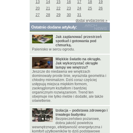
13
14
15
16
17
18
19
20
21
22
23
24
25
26
27
28
29
30
31
dodaj wydarzenie »
Ostatnio dodane artykuły:
Jak zaplanować przestrzeń
spotkań i gotowania pod
chmurką.
Palenisko w sercu ogrodu.
Miękkie światło na okrągło.
Jak wykorzystać okrągłe
lampy we wnętrzu?
Jeszcze do niedawna we wnętrzach
dominowały proste linie, wyrazista geometria i
chłodny minimalizm. Dziś coraz częściej
ustępują miejsca miękkim formom,
zaokrąglonym kształtom i bardziej
organicznym rozwiązaniom. Trend ten
obejmuje nie tylko meble i dodatki, ale także
oświetlenie.
Izolacja – podstawa zdrowego i
trwałego budynku
Bezpieczeństwo pożarowe,
dobra jakość powietrza
wewnętrznego, efektywność energetyczna i
komfort użytkowników to dziś podstawowe