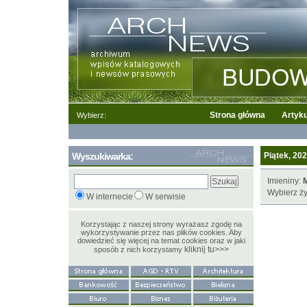
Strona główna
Artyku
Wybierz:
Wyszukiwarka:
Piątek, 202
Imieniny:
M
Wybierz ży
W internecie
W serwisie
Korzystając z naszej strony wyrażasz zgodę na
wykorzystywanie przez nas plików cookies. Aby
dowiedzieć się więcej na temat cookies oraz w jaki
kliknij tu>>>
sposób z nich korzystamy