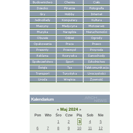
Kalendarium
Maj 2024
«
»
Pon
Wto
Śro
Czw
Pią
Sob
Nie
3
1
2
4
5
6
7
8
9
10
11
12