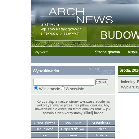
Strona główna
Artyku
Wybierz:
Wyszukiwarka:
Środa, 2024
Imieniny:
E
Wybierz ży
W internecie
W serwisie
Korzystając z naszej strony wyrażasz zgodę na
wykorzystywanie przez nas plików cookies. Aby
dowiedzieć się więcej na temat cookies oraz w jaki
kliknij tu>>>
sposób z nich korzystamy