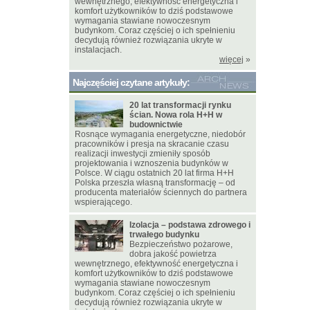
wewnętrznego, efektywność energetyczna i
komfort użytkowników to dziś podstawowe
wymagania stawiane nowoczesnym
budynkom. Coraz częściej o ich spełnieniu
decydują również rozwiązania ukryte w
instalacjach.
więcej
»
Najczęściej czytane artykuły:
20 lat transformacji rynku
ścian. Nowa rola H+H w
budownictwie
Rosnące wymagania energetyczne, niedobór
pracowników i presja na skracanie czasu
realizacji inwestycji zmieniły sposób
projektowania i wznoszenia budynków w
Polsce. W ciągu ostatnich 20 lat firma H+H
Polska przeszła własną transformację – od
producenta materiałów ściennych do partnera
wspierającego.
Izolacja – podstawa zdrowego i
trwałego budynku
Bezpieczeństwo pożarowe,
dobra jakość powietrza
wewnętrznego, efektywność energetyczna i
komfort użytkowników to dziś podstawowe
wymagania stawiane nowoczesnym
budynkom. Coraz częściej o ich spełnieniu
decydują również rozwiązania ukryte w