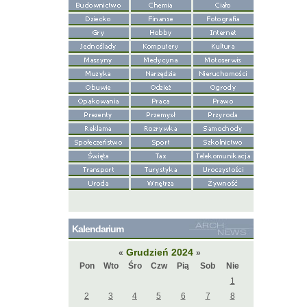
Kalendarium
Grudzień 2024
«
»
Pon
Wto
Śro
Czw
Pią
Sob
Nie
1
2
3
4
5
6
7
8