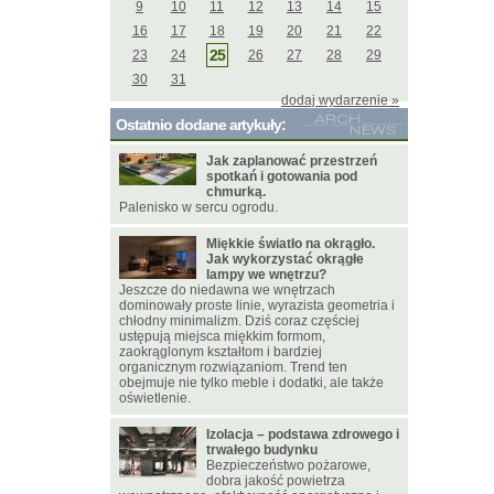
9
10
11
12
13
14
15
16
17
18
19
20
21
22
25
23
24
26
27
28
29
30
31
dodaj wydarzenie »
Ostatnio dodane artykuły:
Jak zaplanować przestrzeń
spotkań i gotowania pod
chmurką.
Palenisko w sercu ogrodu.
Miękkie światło na okrągło.
Jak wykorzystać okrągłe
lampy we wnętrzu?
Jeszcze do niedawna we wnętrzach
dominowały proste linie, wyrazista geometria i
chłodny minimalizm. Dziś coraz częściej
ustępują miejsca miękkim formom,
zaokrąglonym kształtom i bardziej
organicznym rozwiązaniom. Trend ten
obejmuje nie tylko meble i dodatki, ale także
oświetlenie.
Izolacja – podstawa zdrowego i
trwałego budynku
Bezpieczeństwo pożarowe,
dobra jakość powietrza