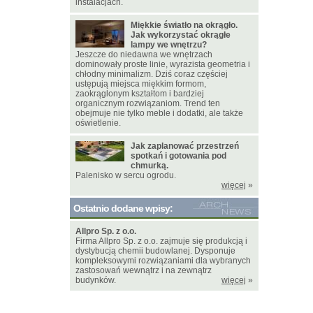
instalacjach.
Miękkie światło na okrągło.
Jak wykorzystać okrągłe
lampy we wnętrzu?
Jeszcze do niedawna we wnętrzach
dominowały proste linie, wyrazista geometria i
chłodny minimalizm. Dziś coraz częściej
ustępują miejsca miękkim formom,
zaokrąglonym kształtom i bardziej
organicznym rozwiązaniom. Trend ten
obejmuje nie tylko meble i dodatki, ale także
oświetlenie.
Jak zaplanować przestrzeń
spotkań i gotowania pod
chmurką.
Palenisko w sercu ogrodu.
więcej
»
Ostatnio dodane wpisy:
Allpro Sp. z o.o.
Firma Allpro Sp. z o.o. zajmuje się produkcją i
dystybucją chemii budowlanej. Dysponuje
kompleksowymi rozwiązaniami dla wybranych
zastosowań wewnątrz i na zewnątrz
budynków.
więcej
»