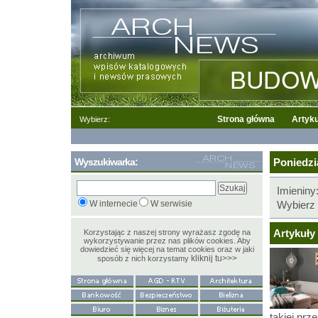
Strona główna
Artyku
Wybierz:
Wyszukiwarka:
Poniedzia
Imieniny
W internecie
W serwisie
Wybierz 
Artykuły 
Korzystając z naszej strony wyrażasz zgodę na
wykorzystywanie przez nas plików cookies. Aby
dowiedzieć się więcej na temat cookies oraz w jaki
kliknij tu>>>
sposób z nich korzystamy
takiej prz