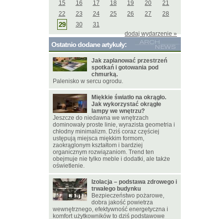
15
16
17
18
19
20
21
22
23
24
25
26
27
28
29
30
31
dodaj wydarzenie »
Ostatnio dodane artykuły:
Jak zaplanować przestrzeń
spotkań i gotowania pod
chmurką.
Palenisko w sercu ogrodu.
Miękkie światło na okrągło.
Jak wykorzystać okrągłe
lampy we wnętrzu?
Jeszcze do niedawna we wnętrzach
dominowały proste linie, wyrazista geometria i
chłodny minimalizm. Dziś coraz częściej
ustępują miejsca miękkim formom,
zaokrąglonym kształtom i bardziej
organicznym rozwiązaniom. Trend ten
obejmuje nie tylko meble i dodatki, ale także
oświetlenie.
Izolacja – podstawa zdrowego i
trwałego budynku
Bezpieczeństwo pożarowe,
dobra jakość powietrza
wewnętrznego, efektywność energetyczna i
komfort użytkowników to dziś podstawowe