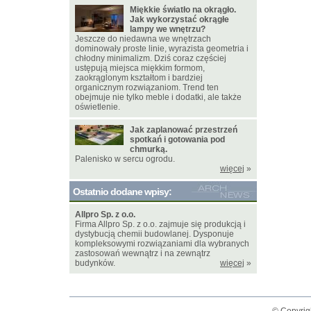
Miękkie światło na okrągło.
Jak wykorzystać okrągłe
lampy we wnętrzu?
Jeszcze do niedawna we wnętrzach
dominowały proste linie, wyrazista geometria i
chłodny minimalizm. Dziś coraz częściej
ustępują miejsca miękkim formom,
zaokrąglonym kształtom i bardziej
organicznym rozwiązaniom. Trend ten
obejmuje nie tylko meble i dodatki, ale także
oświetlenie.
Jak zaplanować przestrzeń
spotkań i gotowania pod
chmurką.
Palenisko w sercu ogrodu.
więcej
»
Ostatnio dodane wpisy:
Allpro Sp. z o.o.
Firma Allpro Sp. z o.o. zajmuje się produkcją i
dystybucją chemii budowlanej. Dysponuje
kompleksowymi rozwiązaniami dla wybranych
zastosowań wewnątrz i na zewnątrz
budynków.
więcej
»