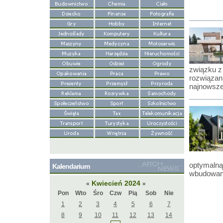
związku z
rozwiązani
najnowsze
optymalną
Kalendarium
wbudowan
Kwiecień 2024
«
»
Pon
Wto
Śro
Czw
Pią
Sob
Nie
1
2
3
4
5
6
7
8
9
10
11
12
13
14