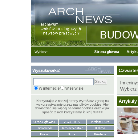
Strona główna
Artyku
Wybierz:
Wyszukiwarka:
Czwartek,
Imieniny
W internecie
W serwisie
Wybierz 
Artykuły 
Korzystając z naszej strony wyrażasz zgodę na
wykorzystywanie przez nas plików cookies. Aby
dowiedzieć się więcej na temat cookies oraz w jaki
kliknij tu>>>
sposób z nich korzystamy