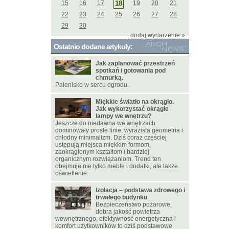
18
15
16
17
19
20
21
22
23
24
25
26
27
28
29
30
dodaj wydarzenie »
Ostatnio dodane artykuły:
Jak zaplanować przestrzeń
spotkań i gotowania pod
chmurką.
Palenisko w sercu ogrodu.
Miękkie światło na okrągło.
Jak wykorzystać okrągłe
lampy we wnętrzu?
Jeszcze do niedawna we wnętrzach
dominowały proste linie, wyrazista geometria i
chłodny minimalizm. Dziś coraz częściej
ustępują miejsca miękkim formom,
zaokrąglonym kształtom i bardziej
organicznym rozwiązaniom. Trend ten
obejmuje nie tylko meble i dodatki, ale także
oświetlenie.
Izolacja – podstawa zdrowego i
trwałego budynku
Bezpieczeństwo pożarowe,
dobra jakość powietrza
wewnętrznego, efektywność energetyczna i
komfort użytkowników to dziś podstawowe