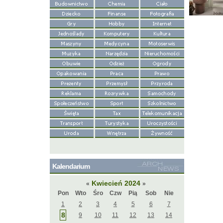
Kalendarium
Kwiecień 2024
«
»
Pon
Wto
Śro
Czw
Pią
Sob
Nie
1
2
3
4
5
6
7
8
9
10
11
12
13
14