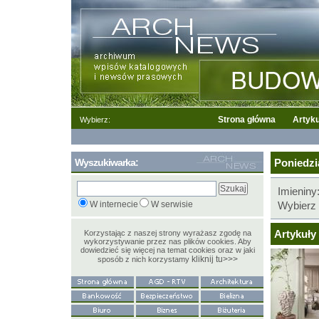
Strona główna
Artyku
Wybierz:
Wyszukiwarka:
Poniedzia
Imieniny
W internecie
W serwisie
Wybierz 
Artykuły 
Korzystając z naszej strony wyrażasz zgodę na
wykorzystywanie przez nas plików cookies. Aby
dowiedzieć się więcej na temat cookies oraz w jaki
kliknij tu>>>
sposób z nich korzystamy