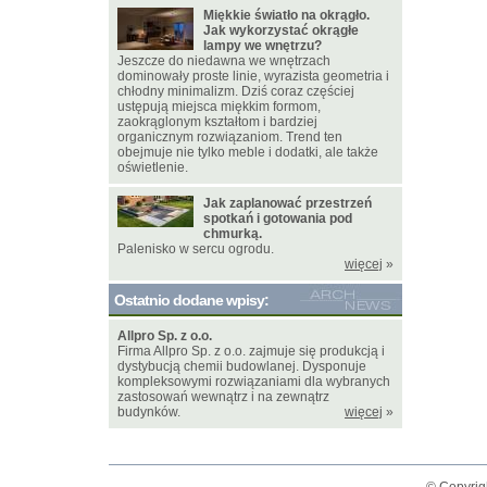
Miękkie światło na okrągło.
Jak wykorzystać okrągłe
lampy we wnętrzu?
Jeszcze do niedawna we wnętrzach
dominowały proste linie, wyrazista geometria i
chłodny minimalizm. Dziś coraz częściej
ustępują miejsca miękkim formom,
zaokrąglonym kształtom i bardziej
organicznym rozwiązaniom. Trend ten
obejmuje nie tylko meble i dodatki, ale także
oświetlenie.
Jak zaplanować przestrzeń
spotkań i gotowania pod
chmurką.
Palenisko w sercu ogrodu.
więcej
»
Ostatnio dodane wpisy:
Allpro Sp. z o.o.
Firma Allpro Sp. z o.o. zajmuje się produkcją i
dystybucją chemii budowlanej. Dysponuje
kompleksowymi rozwiązaniami dla wybranych
zastosowań wewnątrz i na zewnątrz
budynków.
więcej
»