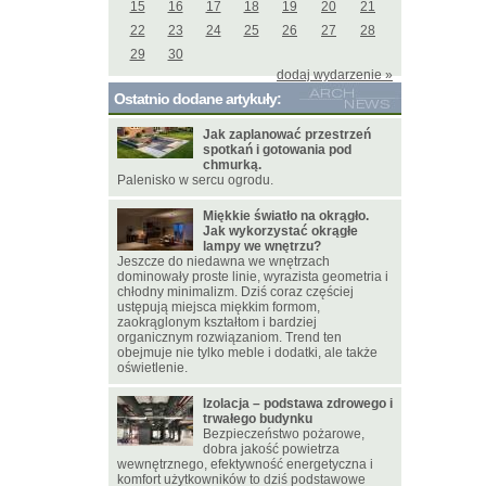
15
16
17
18
19
20
21
22
23
24
25
26
27
28
29
30
dodaj wydarzenie »
Ostatnio dodane artykuły:
Jak zaplanować przestrzeń
spotkań i gotowania pod
chmurką.
Palenisko w sercu ogrodu.
Miękkie światło na okrągło.
Jak wykorzystać okrągłe
lampy we wnętrzu?
Jeszcze do niedawna we wnętrzach
dominowały proste linie, wyrazista geometria i
chłodny minimalizm. Dziś coraz częściej
ustępują miejsca miękkim formom,
zaokrąglonym kształtom i bardziej
organicznym rozwiązaniom. Trend ten
obejmuje nie tylko meble i dodatki, ale także
oświetlenie.
Izolacja – podstawa zdrowego i
trwałego budynku
Bezpieczeństwo pożarowe,
dobra jakość powietrza
wewnętrznego, efektywność energetyczna i
komfort użytkowników to dziś podstawowe