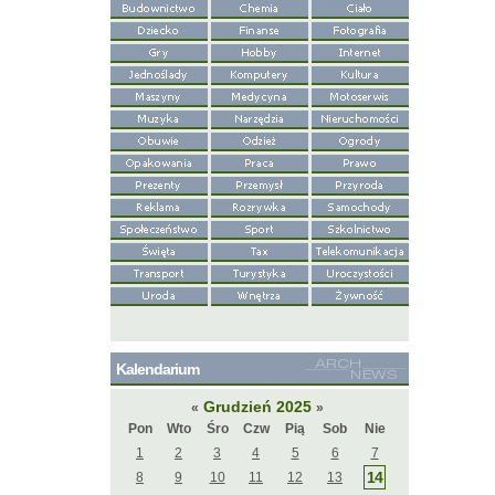
Kalendarium
Grudzień 2025
«
»
Pon
Wto
Śro
Czw
Pią
Sob
Nie
1
2
3
4
5
6
7
14
8
9
10
11
12
13