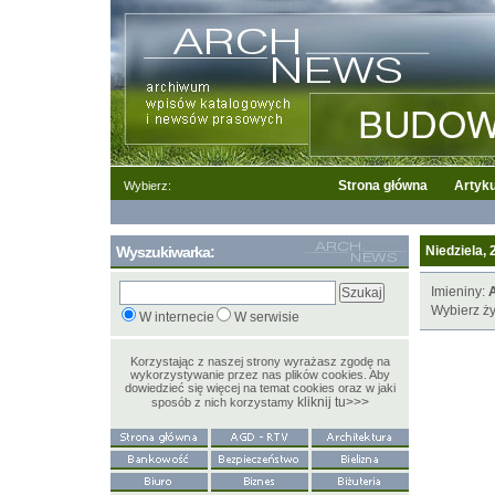
Strona główna
Artyku
Wybierz:
Wyszukiwarka:
Niedziela, 
Imieniny:
A
Wybierz ży
W internecie
W serwisie
Korzystając z naszej strony wyrażasz zgodę na
wykorzystywanie przez nas plików cookies. Aby
dowiedzieć się więcej na temat cookies oraz w jaki
kliknij tu>>>
sposób z nich korzystamy