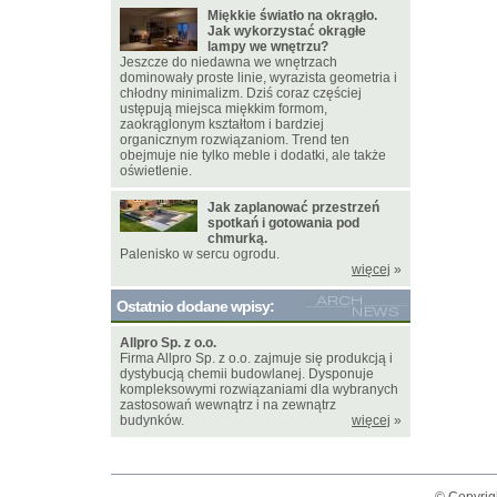
Miękkie światło na okrągło.
Jak wykorzystać okrągłe
lampy we wnętrzu?
Jeszcze do niedawna we wnętrzach
dominowały proste linie, wyrazista geometria i
chłodny minimalizm. Dziś coraz częściej
ustępują miejsca miękkim formom,
zaokrąglonym kształtom i bardziej
organicznym rozwiązaniom. Trend ten
obejmuje nie tylko meble i dodatki, ale także
oświetlenie.
Jak zaplanować przestrzeń
spotkań i gotowania pod
chmurką.
Palenisko w sercu ogrodu.
więcej
»
Ostatnio dodane wpisy:
Allpro Sp. z o.o.
Firma Allpro Sp. z o.o. zajmuje się produkcją i
dystybucją chemii budowlanej. Dysponuje
kompleksowymi rozwiązaniami dla wybranych
zastosowań wewnątrz i na zewnątrz
budynków.
więcej
»