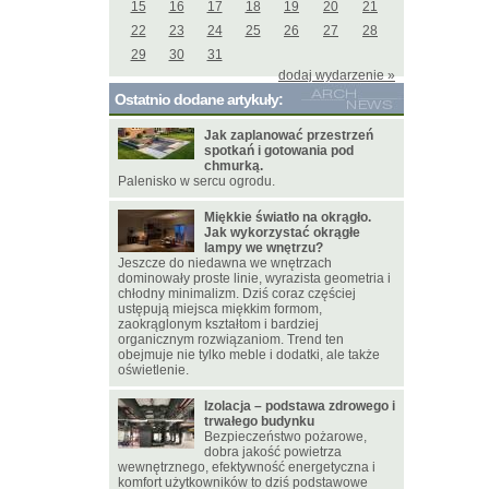
15
16
17
18
19
20
21
22
23
24
25
26
27
28
29
30
31
dodaj wydarzenie »
Ostatnio dodane artykuły:
Jak zaplanować przestrzeń
spotkań i gotowania pod
chmurką.
Palenisko w sercu ogrodu.
Miękkie światło na okrągło.
Jak wykorzystać okrągłe
lampy we wnętrzu?
Jeszcze do niedawna we wnętrzach
dominowały proste linie, wyrazista geometria i
chłodny minimalizm. Dziś coraz częściej
ustępują miejsca miękkim formom,
zaokrąglonym kształtom i bardziej
organicznym rozwiązaniom. Trend ten
obejmuje nie tylko meble i dodatki, ale także
oświetlenie.
Izolacja – podstawa zdrowego i
trwałego budynku
Bezpieczeństwo pożarowe,
dobra jakość powietrza
wewnętrznego, efektywność energetyczna i
komfort użytkowników to dziś podstawowe