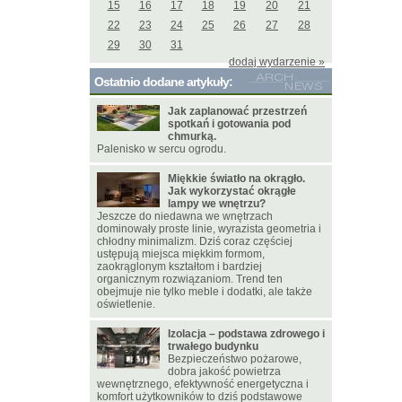
15
16
17
18
19
20
21
22
23
24
25
26
27
28
29
30
31
dodaj wydarzenie »
Ostatnio dodane artykuły:
Jak zaplanować przestrzeń
spotkań i gotowania pod
chmurką.
Palenisko w sercu ogrodu.
Miękkie światło na okrągło.
Jak wykorzystać okrągłe
lampy we wnętrzu?
Jeszcze do niedawna we wnętrzach
dominowały proste linie, wyrazista geometria i
chłodny minimalizm. Dziś coraz częściej
ustępują miejsca miękkim formom,
zaokrąglonym kształtom i bardziej
organicznym rozwiązaniom. Trend ten
obejmuje nie tylko meble i dodatki, ale także
oświetlenie.
Izolacja – podstawa zdrowego i
trwałego budynku
Bezpieczeństwo pożarowe,
dobra jakość powietrza
wewnętrznego, efektywność energetyczna i
komfort użytkowników to dziś podstawowe