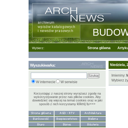
Strona główna
Artyku
Wybierz:
Wyszukiwarka:
Niedziela, 
Imieniny:
Wybierz ży
W internecie
W serwisie
Korzystając z naszej strony wyrażasz zgodę na
wykorzystywanie przez nas plików cookies. Aby
dowiedzieć się więcej na temat cookies oraz w jaki
kliknij tu>>>
sposób z nich korzystamy