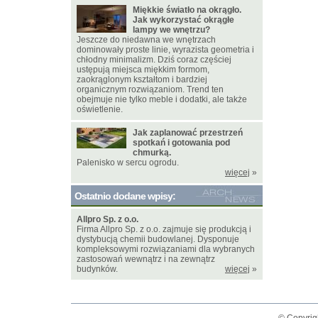
Miękkie światło na okrągło.
Jak wykorzystać okrągłe
lampy we wnętrzu?
Jeszcze do niedawna we wnętrzach
dominowały proste linie, wyrazista geometria i
chłodny minimalizm. Dziś coraz częściej
ustępują miejsca miękkim formom,
zaokrąglonym kształtom i bardziej
organicznym rozwiązaniom. Trend ten
obejmuje nie tylko meble i dodatki, ale także
oświetlenie.
Jak zaplanować przestrzeń
spotkań i gotowania pod
chmurką.
Palenisko w sercu ogrodu.
więcej
»
Ostatnio dodane wpisy:
Allpro Sp. z o.o.
Firma Allpro Sp. z o.o. zajmuje się produkcją i
dystybucją chemii budowlanej. Dysponuje
kompleksowymi rozwiązaniami dla wybranych
zastosowań wewnątrz i na zewnątrz
budynków.
więcej
»