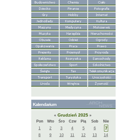
Kalendarium
Grudzień 2025
«
»
Pon
Wto
Śro
Czw
Pią
Sob
Nie
7
1
2
3
4
5
6
8
9
10
11
12
13
14