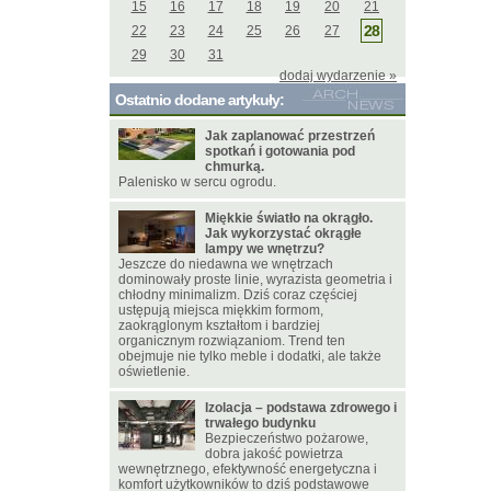
15
16
17
18
19
20
21
28
22
23
24
25
26
27
29
30
31
dodaj wydarzenie »
Ostatnio dodane artykuły:
Jak zaplanować przestrzeń
spotkań i gotowania pod
chmurką.
Palenisko w sercu ogrodu.
Miękkie światło na okrągło.
Jak wykorzystać okrągłe
lampy we wnętrzu?
Jeszcze do niedawna we wnętrzach
dominowały proste linie, wyrazista geometria i
chłodny minimalizm. Dziś coraz częściej
ustępują miejsca miękkim formom,
zaokrąglonym kształtom i bardziej
organicznym rozwiązaniom. Trend ten
obejmuje nie tylko meble i dodatki, ale także
oświetlenie.
Izolacja – podstawa zdrowego i
trwałego budynku
Bezpieczeństwo pożarowe,
dobra jakość powietrza
wewnętrznego, efektywność energetyczna i
komfort użytkowników to dziś podstawowe