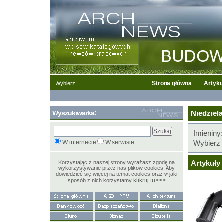
Strona główna
Artyku
Wybierz:
Wyszukiwarka:
Niedziela
Imieniny
W internecie
W serwisie
Wybierz 
Artykuły 
Korzystając z naszej strony wyrażasz zgodę na
wykorzystywanie przez nas plików cookies. Aby
dowiedzieć się więcej na temat cookies oraz w jaki
kliknij tu>>>
sposób z nich korzystamy