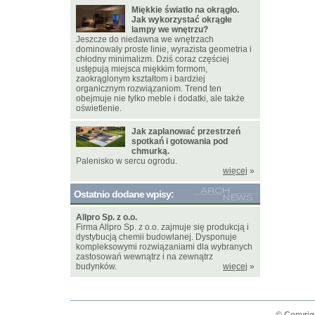
Miękkie światło na okrągło.
Jak wykorzystać okrągłe
lampy we wnętrzu?
Jeszcze do niedawna we wnętrzach
dominowały proste linie, wyrazista geometria i
chłodny minimalizm. Dziś coraz częściej
ustępują miejsca miękkim formom,
zaokrąglonym kształtom i bardziej
organicznym rozwiązaniom. Trend ten
obejmuje nie tylko meble i dodatki, ale także
oświetlenie.
Jak zaplanować przestrzeń
spotkań i gotowania pod
chmurką.
Palenisko w sercu ogrodu.
więcej
»
Ostatnio dodane wpisy:
Allpro Sp. z o.o.
Firma Allpro Sp. z o.o. zajmuje się produkcją i
dystybucją chemii budowlanej. Dysponuje
kompleksowymi rozwiązaniami dla wybranych
zastosowań wewnątrz i na zewnątrz
budynków.
więcej
»