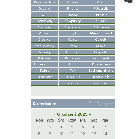
Kalendarium
Grudzień 2025
«
»
Pon
Wto
Śro
Czw
Pią
Sob
Nie
1
2
3
4
5
6
7
8
9
10
11
12
13
14