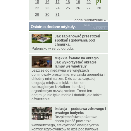
21
15
16
17
18
19
20
22
23
24
25
26
27
28
29
30
31
dodaj wydarzenie »
Ostatnio dodane artykuły:
Jak zaplanować przestrzeń
spotkań i gotowania pod
chmurką.
Palenisko w sercu ogrodu.
Miękkie światło na okrągło.
Jak wykorzystać okrągłe
lampy we wnętrzu?
Jeszcze do niedawna we wnętrzach
dominowały proste linie, wyrazista geometria i
chłodny minimalizm. Dziś coraz częściej
ustępują miejsca miękkim formom,
zaokrąglonym kształtom i bardziej
organicznym rozwiązaniom. Trend ten
obejmuje nie tylko meble i dodatki, ale także
oświetlenie.
Izolacja – podstawa zdrowego i
trwałego budynku
Bezpieczeństwo pożarowe,
dobra jakość powietrza
wewnętrznego, efektywność energetyczna i
komfort użytkowników to dziś podstawowe