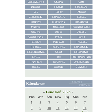
Kalendarium
Grudzień 2025
«
»
Pon
Wto
Śro
Czw
Pią
Sob
Nie
1
2
3
4
5
6
7
8
9
10
11
12
13
14