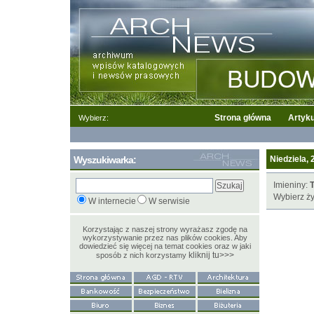
Strona główna
Artyku
Wybierz:
Wyszukiwarka:
Niedziela, 
Imieniny:
Wybierz ży
W internecie
W serwisie
Korzystając z naszej strony wyrażasz zgodę na
wykorzystywanie przez nas plików cookies. Aby
dowiedzieć się więcej na temat cookies oraz w jaki
kliknij tu>>>
sposób z nich korzystamy