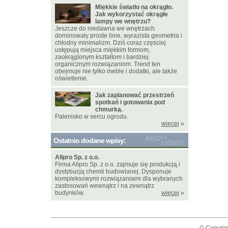
Miękkie światło na okrągło.
Jak wykorzystać okrągłe
lampy we wnętrzu?
Jeszcze do niedawna we wnętrzach
dominowały proste linie, wyrazista geometria i
chłodny minimalizm. Dziś coraz częściej
ustępują miejsca miękkim formom,
zaokrąglonym kształtom i bardziej
organicznym rozwiązaniom. Trend ten
obejmuje nie tylko meble i dodatki, ale także
oświetlenie.
Jak zaplanować przestrzeń
spotkań i gotowania pod
chmurką.
Palenisko w sercu ogrodu.
więcej
»
Ostatnio dodane wpisy:
Allpro Sp. z o.o.
Firma Allpro Sp. z o.o. zajmuje się produkcją i
dystybucją chemii budowlanej. Dysponuje
kompleksowymi rozwiązaniami dla wybranych
zastosowań wewnątrz i na zewnątrz
budynków.
więcej
»